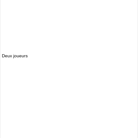
Deux joueurs